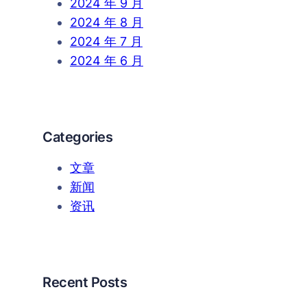
2024 年 9 月
2024 年 8 月
2024 年 7 月
2024 年 6 月
Categories
文章
新闻
资讯
Recent Posts