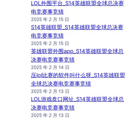
LOL外围平台_S14英雄联盟全球总决赛
电竞赛事竞猜
2025 年 2 月 15 日
S14英雄联盟_S14英雄联盟全球总决赛
电竞赛事竞猜
2025 年 2 月 15 日
英雄联盟外围app_S14英雄联盟全球总
决赛电竞赛事竞猜
2025 年 2 月 14 日
压lol比赛的软件叫什么呀_S14英雄联盟
全球总决赛电竞赛事竞猜
2025 年 2 月 13 日
LOL游戏盘口网址_S14英雄联盟全球总
决赛电竞赛事竞猜
2025 年 2 月 13 日