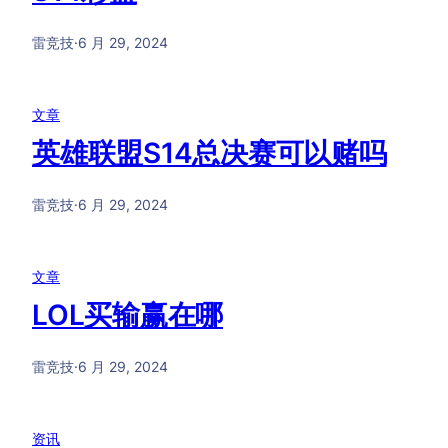
雷竞技
·
6 月 29, 2024
文章
英雄联盟S14总决赛可以赌吗
雷竞技
·
6 月 29, 2024
文章
LOL买输赢在哪
雷竞技
·
6 月 29, 2024
资讯