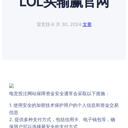
LOL买输赢官网
雷竞技
·
6 月 30, 2024
·
文章
电竞投注网站保障资金安全通常会采取以下措施：
1. 使用安全的加密技术保护用户的个人信息和资金交易
信息
2. 提供多种支付方式，包括信用卡、电子钱包等，确
保用户可以选择最安全的支付方式