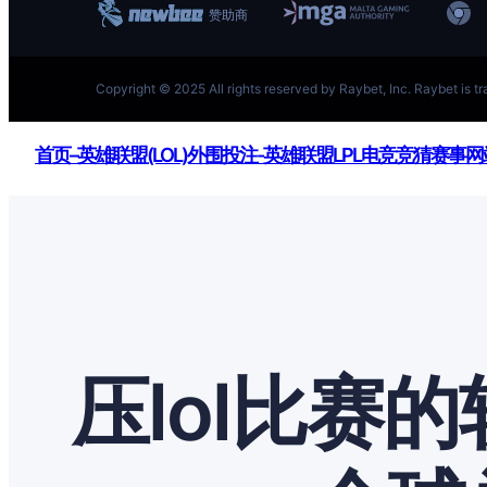
首页–英雄联盟(LOL)外围投注-英雄联盟LPL电竞竞猜赛事网
压lol比赛