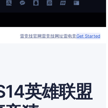
雷竞技官网
雷竞技网址
雷电竞
Get Started
S14英雄联盟