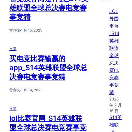
雄联盟全球总决赛电竞赛
LOL
事竞猜
外围
平台
雷竞技
·
1 月 15, 2025
_S14
英雄
联盟
文章
全球
买电竞比赛输赢的
总决
app_S14英雄联盟全球总
赛电
决赛电竞赛事竞猜
竞赛
事竞
雷竞技
·
1 月 14, 2025
猜
2025
年 2 月
文章
15 日
lol比赛官网_S14英雄联
S14英
雄联
盟全球总决赛电竞赛事竞
盟