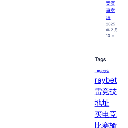
竞赛
事竞
猜
2025
年 2 月
13 日
Tags
JJB竞技宝
raybet
雷竞技
地址
买电竞
比赛输