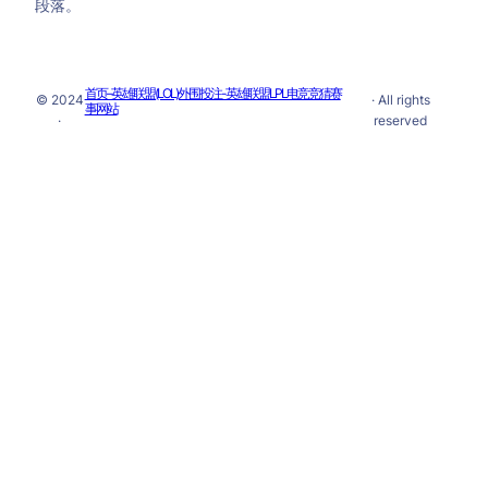
段落。
首页–英雄联盟(LOL)外围投注-英雄联盟LPL电竞竞猜赛
© 2024
· All rights
事网站
·
reserved