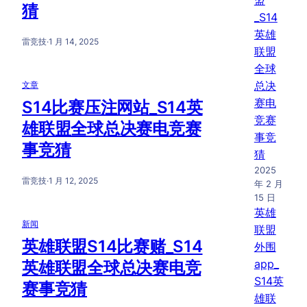
猜
_S14
英雄
雷竞技
·
1 月 14, 2025
联盟
全球
总决
文章
赛电
S14比赛压注网站_S14英
竞赛
雄联盟全球总决赛电竞赛
事竞
事竞猜
猜
2025
雷竞技
·
1 月 12, 2025
年 2 月
15 日
英雄
新闻
联盟
英雄联盟S14比赛赌_S14
外围
app_
英雄联盟全球总决赛电竞
S14英
赛事竞猜
雄联