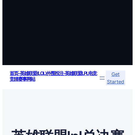
首页–英雄联盟(LOL)外围投注-英雄联盟LPL电竞
Get
竞猜赛事网站
Started