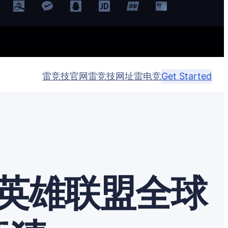
雷竞技官网
雷竞技网址
雷电竞
Get Started
4英雄联盟全球