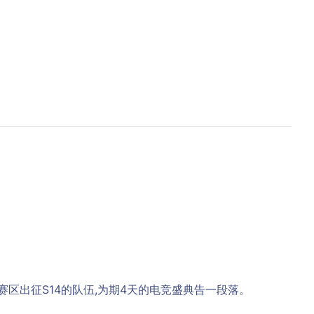
PL赛区出征S14的队伍,为期4天的电竞盛典告一段落。