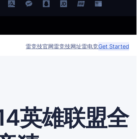
雷竞技官网
雷竞技网址
雷电竞
Get Started
14英雄联盟全