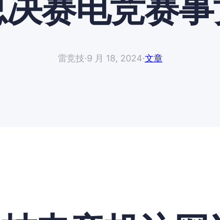
总决赛电竞赛事
雷竞技
·
9 月 18, 2024
·
文章