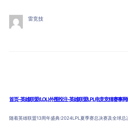
雷竞技
首页–英雄联盟(LOL)外围投注-英雄联盟LPL电竞竞猜赛事网
随着英雄联盟13周年盛典:2024LPL夏季赛总决赛及全球总