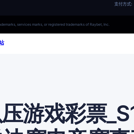
站
压游戏彩票_S