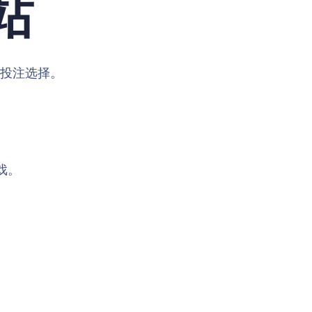
站
投注选择。
戏。