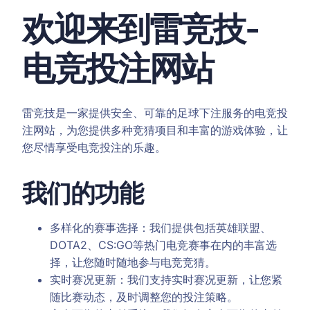
欢迎来到雷竞技-
电竞投注网站
雷竞技是一家提供安全、可靠的足球下注服务的电竞投
注网站，为您提供多种竞猜项目和丰富的游戏体验，让
您尽情享受电竞投注的乐趣。
我们的功能
多样化的赛事选择：我们提供包括英雄联盟、
DOTA2、CS:GO等热门电竞赛事在内的丰富选
择，让您随时随地参与电竞竞猜。
实时赛况更新：我们支持实时赛况更新，让您紧
随比赛动态，及时调整您的投注策略。