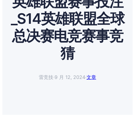
英雄联盟赛事投注
_S14英雄联盟全球
总决赛电竞赛事竞
猜
雷竞技
·
9 月 12, 2024
·
文章