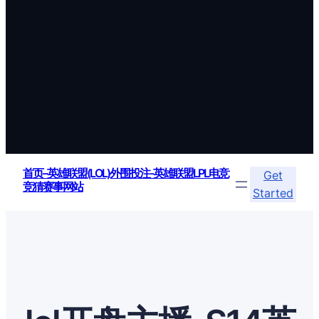
首页–英雄联盟(LOL)外围投注-英雄联盟LPL电竞
Get
竞猜赛事网站
Started