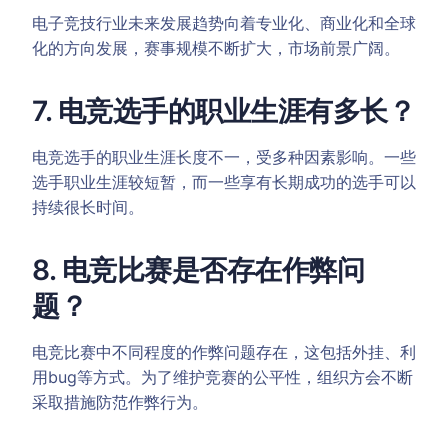
电子竞技行业未来发展趋势向着专业化、商业化和全球
化的方向发展，赛事规模不断扩大，市场前景广阔。
7. 电竞选手的职业生涯有多长？
电竞选手的职业生涯长度不一，受多种因素影响。一些
选手职业生涯较短暂，而一些享有长期成功的选手可以
持续很长时间。
8. 电竞比赛是否存在作弊问
题？
电竞比赛中不同程度的作弊问题存在，这包括外挂、利
用bug等方式。为了维护竞赛的公平性，组织方会不断
采取措施防范作弊行为。