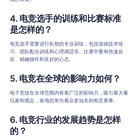
4. 电竞选手的训练和比赛标准
是怎样的？
电竞选手需要进行长期的专业训练，包括游戏技术练
习、团队配合训练和心理调适等。比赛中要有快速反
应、精确操作和良好的心态。
5. 电竞在全球的影响力如何？
电子竞技在全球范围内有着广泛的影响力，吸引着大量
玩家和观众，各地也举办着众多知名的电竞赛事。
6. 电竞行业的发展趋势是怎样
的？