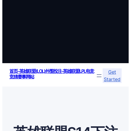
首页–英雄联盟(LOL)外围投注-英雄联盟LPL电竞
Get
竞猜赛事网站
Started