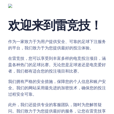
欢迎来到雷竞技！
作为一家致力于为用户提供安全、可靠的足球下注服务
的平台，我们致力于为您提供最好的投注体验。
在雷竞技，您可以享受到丰富多样的电竞投注项目，涵
盖各种热门的足球比赛。无论您是足球迷还是电竞爱好
者，我们都有适合您的投注项目和比赛。
我们拥有严格的安全措施，保障您的个人信息和账户安
全。我们的网站采用最先进的加密技术，确保您的投注
过程安全可靠。
此外，我们还提供专业的客服团队，随时为您解答疑
问。我们致力于为您提供最好的服务，让您在雷竞技享