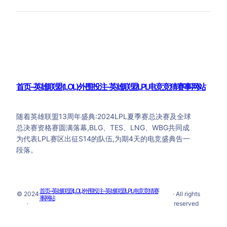
首页–英雄联盟(LOL)外围投注-英雄联盟LPL电竞竞猜赛事网站
随着英雄联盟13周年盛典:2024LPL夏季赛总决赛及全球
总决赛资格赛圆满落幕,BLG、TES、LNG、WBG共同成
为代表LPL赛区出征S14的队伍,为期4天的电竞盛典告一
段落。
首页–英雄联盟(LOL)外围投注-英雄联盟LPL电竞竞猜赛
© 2024
· All rights
事网站
·
reserved