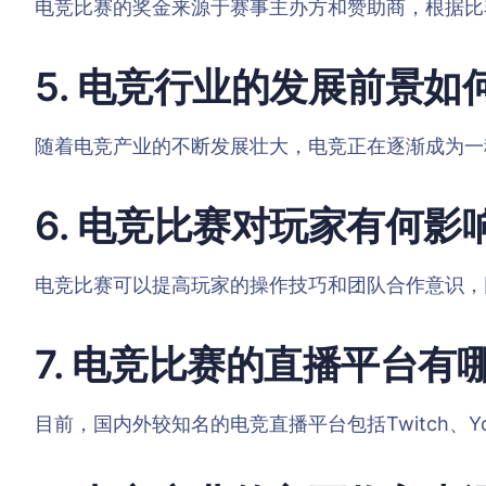
电竞比赛的奖金来源于赛事主办方和赞助商，根据比
5. 电竞行业的发展前景如
随着电竞产业的不断发展壮大，电竞正在逐渐成为一
6. 电竞比赛对玩家有何影
电竞比赛可以提高玩家的操作技巧和团队合作意识，
7. 电竞比赛的直播平台有
目前，国内外较知名的电竞直播平台包括Twitch、