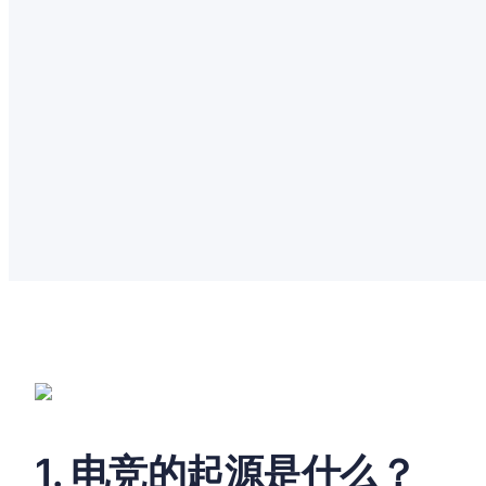
1. 电竞的起源是什么？