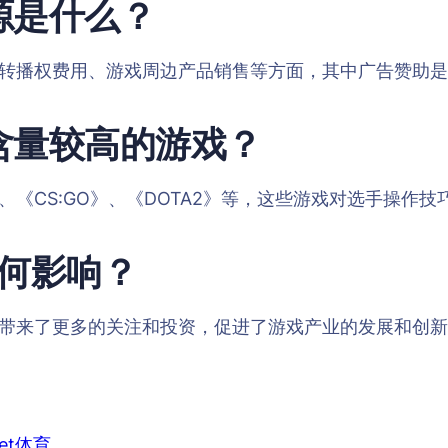
源是什么？
转播权费用、游戏周边产品销售等方面，其中广告赞助是
术含量较高的游戏？
《CS:GO》、《DOTA2》等，这些游戏对选手操作
有何影响？
带来了更多的关注和投资，促进了游戏产业的发展和创新
et体育