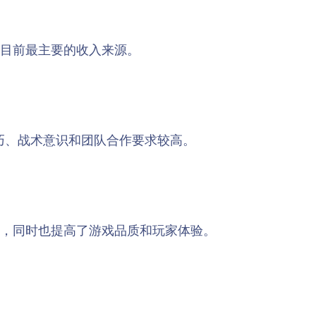
目前最主要的收入来源。
技巧、战术意识和团队合作要求较高。
，同时也提高了游戏品质和玩家体验。