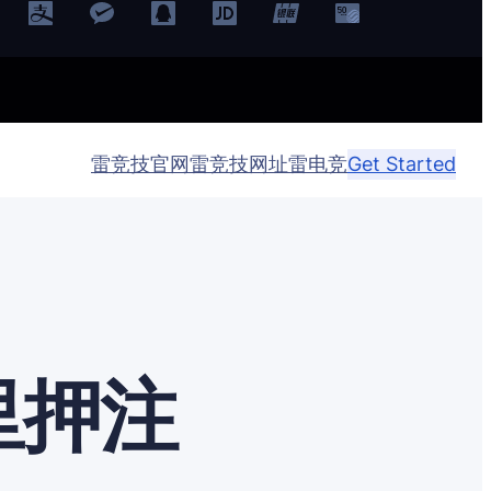
雷竞技官网
雷竞技网址
雷电竞
Get Started
里押注