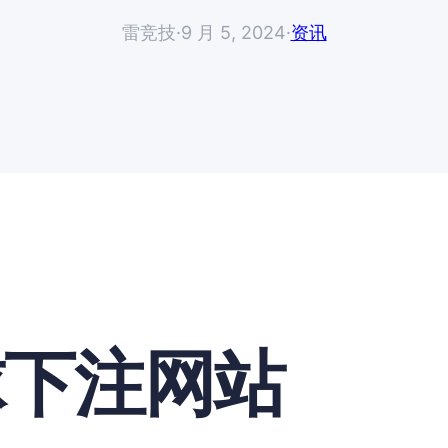
雷竞技
·
9 月 5, 2024
·
资讯
球下注网站