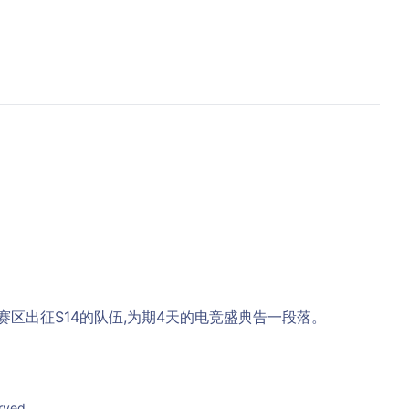
PL赛区出征S14的队伍,为期4天的电竞盛典告一段落。
erved