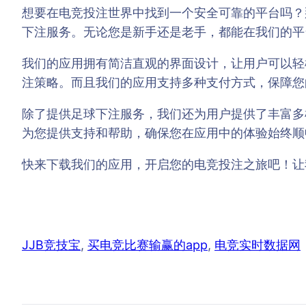
想要在电竞投注世界中找到一个安全可靠的平台吗？
下注服务。无论您是新手还是老手，都能在我们的平
我们的应用拥有简洁直观的界面设计，让用户可以轻
注策略。而且我们的应用支持多种支付方式，保障您
除了提供足球下注服务，我们还为用户提供了丰富多
为您提供支持和帮助，确保您在应用中的体验始终顺
快来下载我们的应用，开启您的电竞投注之旅吧！让
JJB竞技宝
, 
买电竞比赛输赢的app
, 
电竞实时数据网