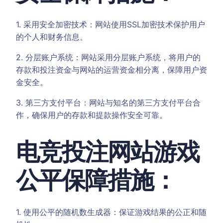
1. 采用安全加密技术：网站使用SSL加密技术保护用户
的个人和财务信息。
2. 分层账户系统：网站采用分层账户系统，将用户的
存款和投注资金与网站的运营资金相分离，保障用户资
金安全。
3. 第三方支付平台：网站与知名的第三方支付平台合
作，确保用户的存款和提款操作安全可靠。
电竞投注网站游戏
公平保障措施：
1. 使用公平的随机数生成器：保证游戏结果的公正和随