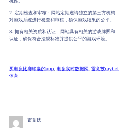
机性。
2. 定期检查和审核：网站定期邀请独立的第三方机构
对游戏系统进行检查和审核，确保游戏结果的公平。
3. 拥有相关资质和认证：网站具有相关的游戏牌照和
认证，确保符合法规标准并提供公平的游戏环境。
买电竞比赛输赢的app
, 
电竞实时数据网
, 
雷竞技raybet
体育
雷竞技