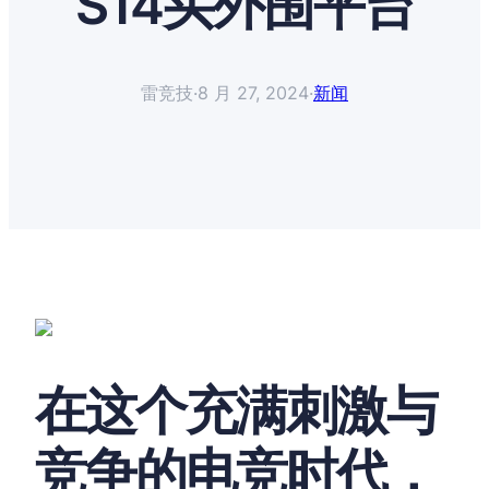
S14买外围平台
雷竞技
·
8 月 27, 2024
·
新闻
在这个充满刺激与
竞争的电竞时代，