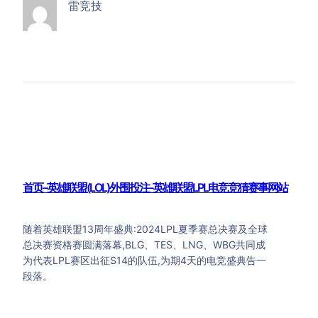
雷竞技
首页–英雄联盟(LOL)外围投注-英雄联盟LPL电竞竞猜赛事网站
随着英雄联盟13周年盛典:2024LPL夏季赛总决赛及全球
总决赛资格赛圆满落幕,BLG、TES、LNG、WBG共同成
为代表LPL赛区出征S14的队伍,为期4天的电竞盛典告一
段落。