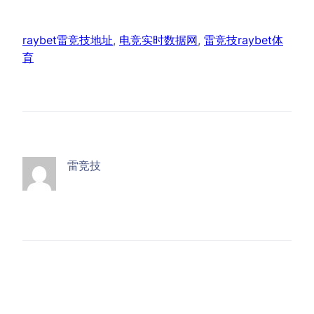
raybet雷竞技地址
, 
电竞实时数据网
, 
雷竞技raybet体
育
雷竞技