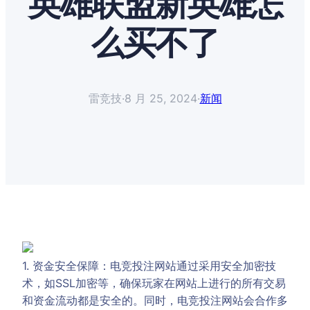
英雄联盟新英雄怎
么买不了
雷竞技
·
8 月 25, 2024
·
新闻
1. 资金安全保障：电竞投注网站通过采用安全加密技
术，如SSL加密等，确保玩家在网站上进行的所有交易
和资金流动都是安全的。同时，电竞投注网站会合作多