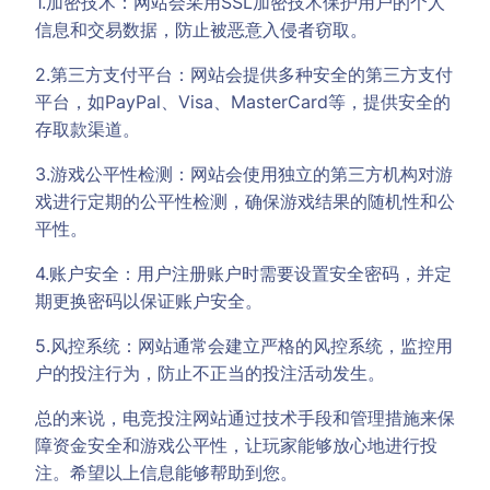
1.加密技术：网站会采用SSL加密技术保护用户的个人
信息和交易数据，防止被恶意入侵者窃取。
2.第三方支付平台：网站会提供多种安全的第三方支付
平台，如PayPal、Visa、MasterCard等，提供安全的
存取款渠道。
3.游戏公平性检测：网站会使用独立的第三方机构对游
戏进行定期的公平性检测，确保游戏结果的随机性和公
平性。
4.账户安全：用户注册账户时需要设置安全密码，并定
期更换密码以保证账户安全。
5.风控系统：网站通常会建立严格的风控系统，监控用
户的投注行为，防止不正当的投注活动发生。
总的来说，电竞投注网站通过技术手段和管理措施来保
障资金安全和游戏公平性，让玩家能够放心地进行投
注。希望以上信息能够帮助到您。