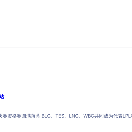
站
决赛资格赛圆满落幕,BLG、TES、LNG、WBG共同成为代表L