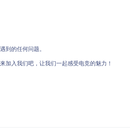
遇到的任何问题。
来加入我们吧，让我们一起感受电竞的魅力！