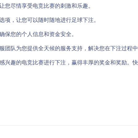
让您尽情享受电竞比赛的刺激和乐趣。
选项，让您可以随时随地进行足球下注。
确保您的个人信息和资金安全。
服团队为您提供全天候的服务支持，解决您在下注过程中
感兴趣的电竞比赛进行下注，赢得丰厚的奖金和奖励。快