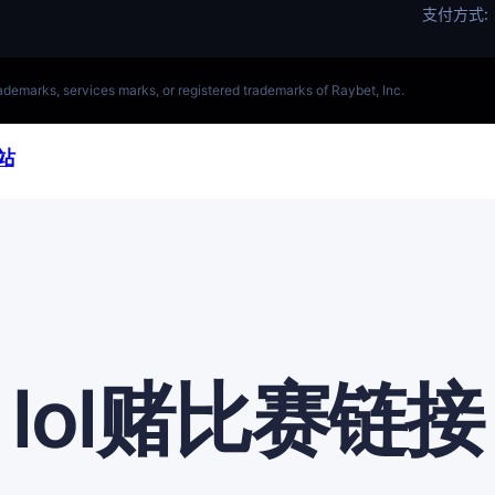
站
lol赌比赛链接