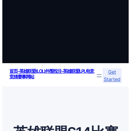
首页–英雄联盟(LOL)外围投注-英雄联盟LPL电竞
Get
竞猜赛事网站
Started