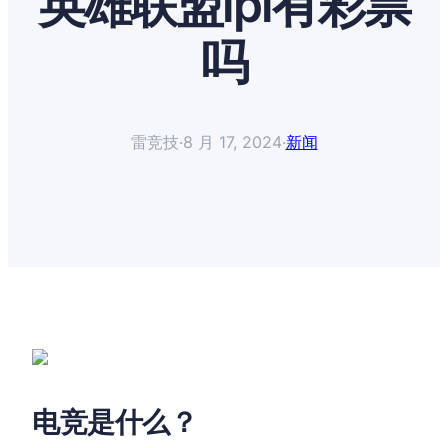
英雄联盟lpl有彩票
吗
雷竞技
·
8 月 17, 2024
·
新闻
电竞是什么？