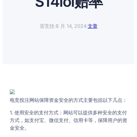
S14lol赔率
雷竞技
·
8 月 14, 2024
·
文章
电竞投注网站保障资金安全的方式主要包括以下几点：
1. 使用安全的支付方式：网站可以提供多种安全的支付
方式，如支付宝、微信支付、信用卡等，保障用户的资
金安全。