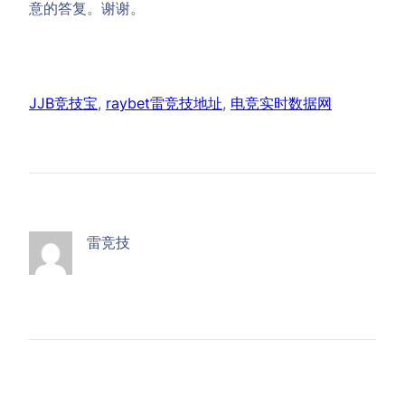
意的答复。谢谢。
JJB竞技宝
, 
raybet雷竞技地址
, 
电竞实时数据网
雷竞技