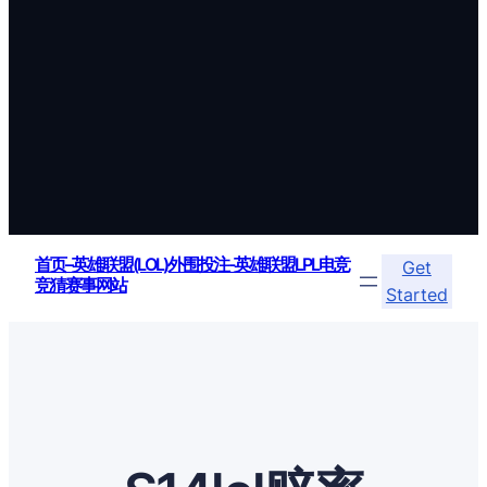
首页–英雄联盟(LOL)外围投注-英雄联盟LPL电竞
Get
竞猜赛事网站
Started