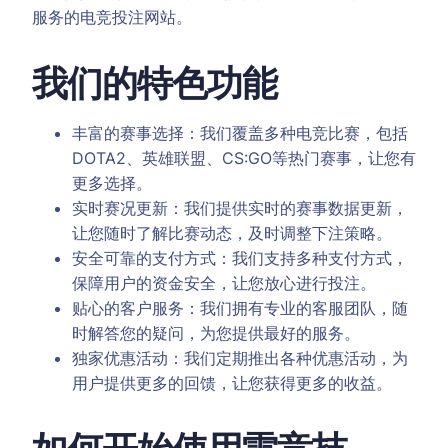
服务的电竞投注网站。
我们的特色功能
丰富的赛事选择：我们覆盖多种电竞比赛，包括
DOTA2、英雄联盟、CS:GO等热门赛事，让您有
更多选择。
实时赛况更新：我们提供实时的赛事数据更新，
让您随时了解比赛动态，及时调整下注策略。
安全可靠的支付方式：我们支持多种支付方式，
保障用户的资金安全，让您放心进行投注。
贴心的客户服务：我们拥有专业的客服团队，随
时解答您的疑问，为您提供最好的服务。
独家优惠活动：我们定期推出各种优惠活动，为
用户提供更多的回馈，让您获得更多的收益。