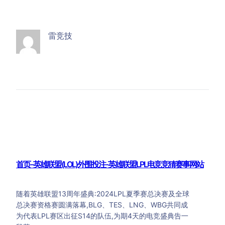
雷竞技
首页–英雄联盟(LOL)外围投注-英雄联盟LPL电竞竞猜赛事网站
随着英雄联盟13周年盛典:2024LPL夏季赛总决赛及全球
总决赛资格赛圆满落幕,BLG、TES、LNG、WBG共同成
为代表LPL赛区出征S14的队伍,为期4天的电竞盛典告一