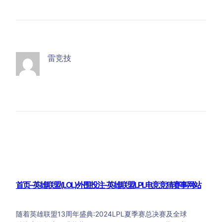
雷竞技
首页–英雄联盟(LOL)外围投注-英雄联盟LPL电竞竞猜赛事网站
随着英雄联盟13周年盛典:2024LPL夏季赛总决赛及全球