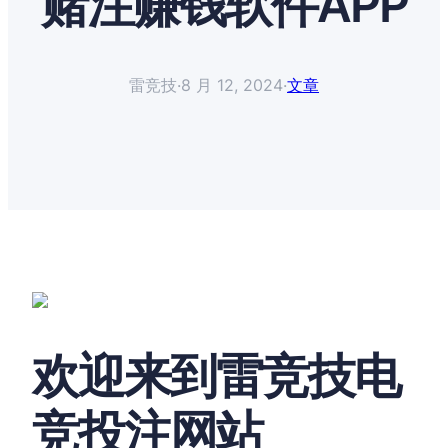
赌注赚钱软件APP
雷竞技
·
8 月 12, 2024
·
文章
欢迎来到雷竞技电
竞投注网站