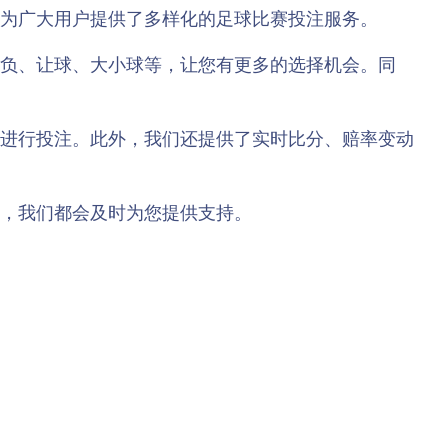
为广大用户提供了多样化的足球比赛投注服务。
负、让球、大小球等，让您有更多的选择机会。同
进行投注。此外，我们还提供了实时比分、赔率变动
，我们都会及时为您提供支持。