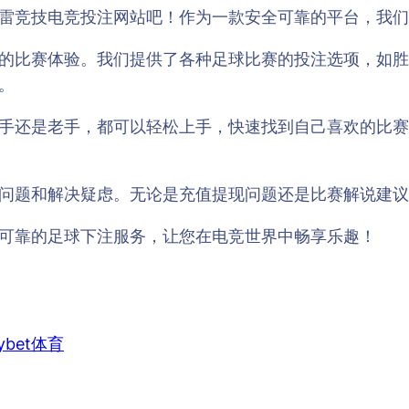
雷竞技电竞投注网站吧！作为一款安全可靠的平台，我们
的比赛体验。我们提供了各种足球比赛的投注选项，如胜
。
手还是老手，都可以轻松上手，快速找到自己喜欢的比赛
问题和解决疑虑。无论是充值提现问题还是比赛解说建议
可靠的足球下注服务，让您在电竞世界中畅享乐趣！
ybet体育