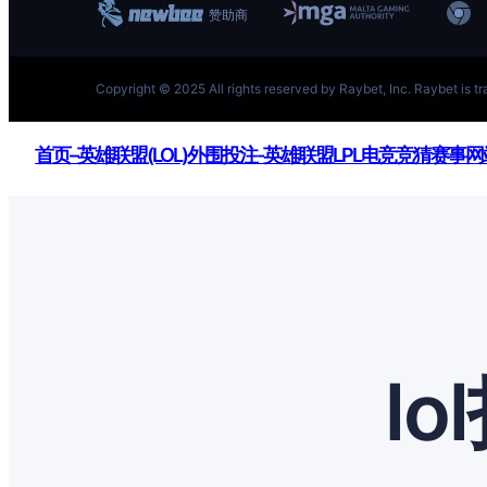
首页–英雄联盟(LOL)外围投注-英雄联盟LPL电竞竞猜赛事网
l