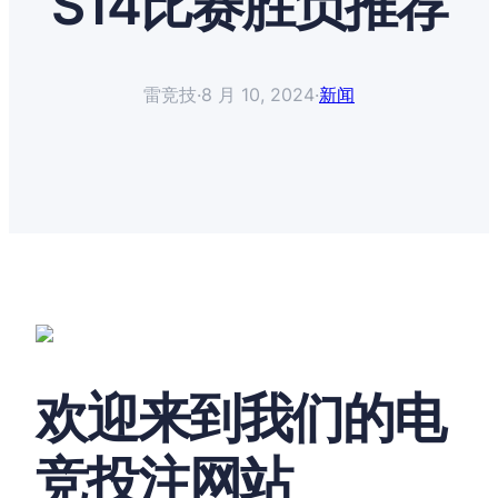
S14比赛胜负推荐
雷竞技
·
8 月 10, 2024
·
新闻
欢迎来到我们的电
竞投注网站