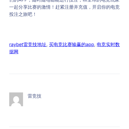
一起分享比赛的激情！赶紧注册并充值，开启你的电竞
投注之旅吧！
raybet雷竞技地址
, 
买电竞比赛输赢的app
, 
电竞实时数
据网
雷竞技