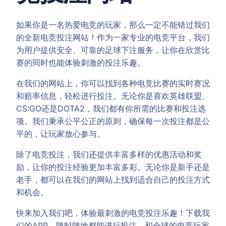
如果你是一名热爱电竞的玩家，那么一定不能错过我们
的全新电竞投注网站！作为一家专业的电竞平台，我们
为用户提供安全、可靠的足球下注服务，让你在欣赏比
赛的同时也能体验刺激的投注乐趣。
在我们的网站上，你可以找到各种电竞比赛的实时赛况
和赔率信息，轻松进行投注。无论你是喜欢英雄联盟、
CS:GO还是DOTA2，我们都有你所需的比赛和投注选
项。我们秉承公平公正的原则，确保每一次投注都是公
平的，让玩家放心参与。
除了电竞投注，我们还提供丰富多样的优惠活动和奖
励，让你的投注经验更加丰富多彩。无论你是新手还是
老手，都可以在我们的网站上找到适合自己的投注方式
和机会。
快来加入我们吧，体验最刺激的电竞投注乐趣！下载我
们的APP，随时随地都能进行投注，和全球的电竞玩家