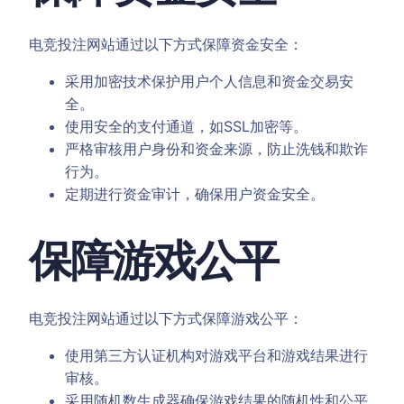
电竞投注网站通过以下方式保障资金安全：
采用加密技术保护用户个人信息和资金交易安
全。
使用安全的支付通道，如SSL加密等。
严格审核用户身份和资金来源，防止洗钱和欺诈
行为。
定期进行资金审计，确保用户资金安全。
保障游戏公平
电竞投注网站通过以下方式保障游戏公平：
使用第三方认证机构对游戏平台和游戏结果进行
审核。
采用随机数生成器确保游戏结果的随机性和公平