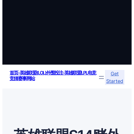
首页–英雄联盟(LOL)外围投注-英雄联盟LPL电竞
Get
竞猜赛事网站
Started