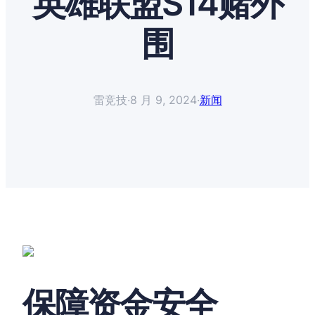
英雄联盟S14赌外
围
雷竞技
·
8 月 9, 2024
·
新闻
保障资金安全