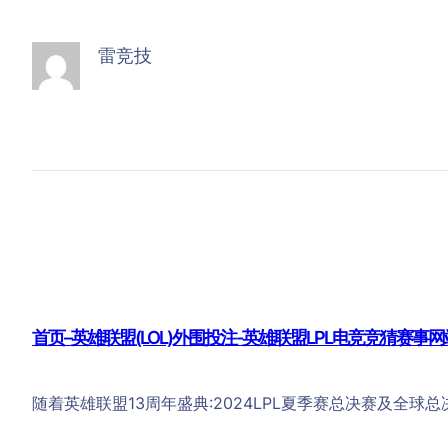
雷竞技
首页–英雄联盟(LOL)外围投注-英雄联盟LPL电竞竞猜赛事网
随着英雄联盟13周年盛典:2024LPL夏季赛总决赛及全球总