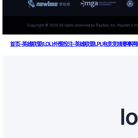
首页–英雄联盟(LOL)外围投注-英雄联盟LPL电竞竞猜赛事网
l