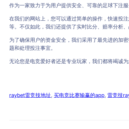
作为一家致力于为用户提供安全、可靠的足球下注服
在我们的网站上，您可以通过简单的操作，快速投注
等。不仅如此，我们还提供了实时比分、赔率分析、
为了确保用户的资金安全，我们采用了最先进的加密
题和处理投注事宜。
无论您是电竞爱好者还是专业玩家，我们都将竭诚为
raybet雷竞技地址
, 
买电竞比赛输赢的app
, 
雷竞技ra