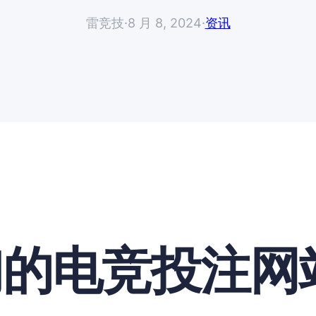
雷竞技
·
8 月 8, 2024
·
资讯
们的电竞投注网