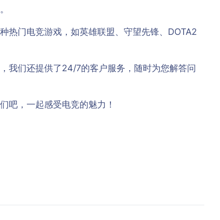
。
热门电竞游戏，如英雄联盟、守望先锋、DOTA2
我们还提供了24/7的客户服务，随时为您解答问
们吧，一起感受电竞的魅力！