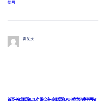
据网
雷竞技
首页–英雄联盟(LOL)外围投注-英雄联盟LPL电竞竞猜赛事网站