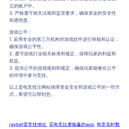
立的账户中。
3. 严格遵守相关法规和监管要求，确保资金的安全性
和透明度。
游戏公平：
1. 采用专业的第三方机构对游戏软件进行审核和认证，
确保游戏公平性。
2. 遵守游戏行业相关标准和规定，保障玩家的利益和
权益。
3. 提供公平的游戏规则和规定，确保玩家能够在公平
的环境中参与竞技。
以上是电竞投注网站保障资金安全和游戏公平的一些方
式，希望可以帮到您。
raybet雷竞技地址
, 
买电竞比赛输赢的app
, 
电竞实时数