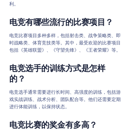
利。
电竞有哪些流行的比赛项目？
电竞比赛项目多种多样，包括射击类、战争策略类、即
时战略类、体育竞技类等。其中，最受欢迎的比赛项目
包括《英雄联盟》、《守望先锋》、《王者荣耀》等。
电竞选手的训练方式是怎样
的？
电竞选手通常需要进行长时间、高强度的训练，包括游
戏实战训练、战术分析、团队配合等。他们还需要定期
进行体能训练，以保持状态。
电竞比赛的奖金有多高？