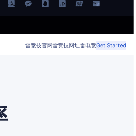
雷竞技官网
雷竞技网址
雷电竞
Get Started
率