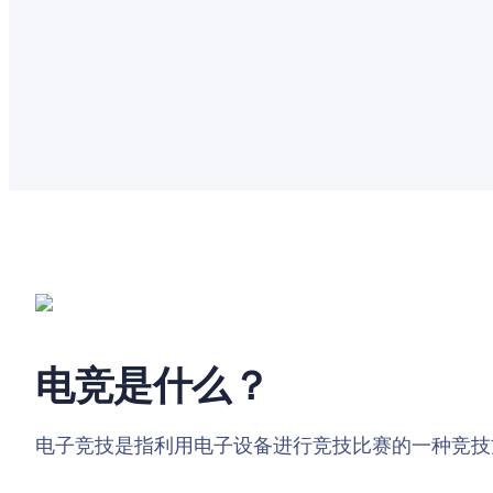
电竞是什么？
电子竞技是指利用电子设备进行竞技比赛的一种竞技