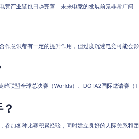
电竞产业链也日趋完善，未来电竞的发展前景非常广阔。
合作意识都有一定的提升作用，但过度沉迷电竞可能会影
？
联盟全球总决赛（Worlds）、DOTA2国际邀请赛（T
手？
，参加各种比赛积累经验，同时建立良好的人际关系和团