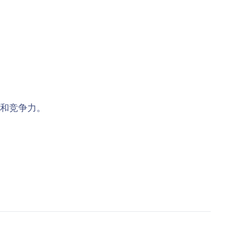
和竞争力。