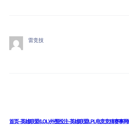
雷竞技
首页–英雄联盟(LOL)外围投注-英雄联盟LPL电竞竞猜赛事网