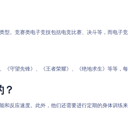
类型。竞赛类电子竞技包括电竞比赛、决斗等，而电子竞
、《守望先锋》、《王者荣耀》、《绝地求生》等等，每
的？
能和反应速度。此外，他们还需要进行定期的身体训练来