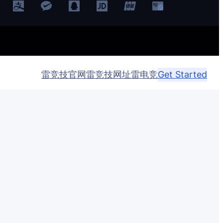
雷竞技官网
雷竞技网址
雷电竞
Get Started