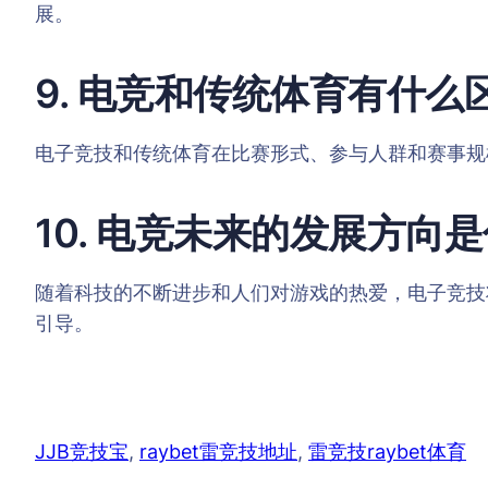
展。
9. 电竞和传统体育有什么
电子竞技和传统体育在比赛形式、参与人群和赛事规
10. 电竞未来的发展方向
随着科技的不断进步和人们对游戏的热爱，电子竞技
引导。
JJB竞技宝
, 
raybet雷竞技地址
, 
雷竞技raybet体育