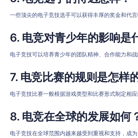
一些顶尖的电子竞技选手可以获得丰厚的奖金和代言
6. 电竞对青少年的影响是
电子竞技可以培养青少年的团队精神、合作能力和战
7. 电竞比赛的规则是怎样
电子竞技比赛一般根据游戏类型和比赛形式制定相应
8. 电竞在全球的发展如何
电子竞技在全球范围内越来越受到重视和支持，成为