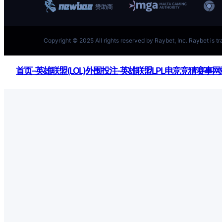
首页–英雄联盟(LOL)外围投注-英雄联盟LPL电竞竞猜赛事网