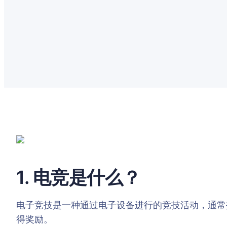
1. 电竞是什么？
电子竞技是一种通过电子设备进行的竞技活动，通常
得奖励。