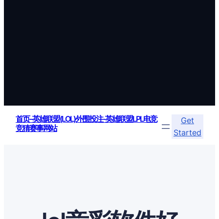
首页–英雄联盟(LOL)外围投注-英雄联盟LPL电竞
Get
竞猜赛事网站
Started