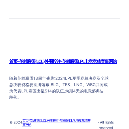
首页–英雄联盟(LOL)外围投注-英雄联盟LPL电竞竞猜赛事网站
随着英雄联盟13周年盛典:2024LPL夏季赛总决赛及全球
总决赛资格赛圆满落幕,BLG、TES、LNG、WBG共同成
为代表LPL赛区出征S14的队伍,为期4天的电竞盛典告一
段落。
首页–英雄联盟(LOL)外围投注-英雄联盟LPL电竞竞猜赛
© 2024
· All rights
事网站
·
reserved