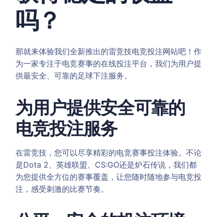
吗？
那就来体验我们全新推出的雷竞技电竞投注网站吧！作
为一家专注于电竞赛事的在线投注平台，我们为用户提
供最安全、可靠的足球下注服务。
为用户提供安全可靠的
电竞投注服务
在雷竞技，您可以尽享精彩的电竞赛事投注体验。不论
是Dota 2、英雄联盟、CS:GO还是炉石传说，我们都
为您提供全方位的赛事覆盖，让您随时随地参与电竞投
注，感受刺激的比赛节奏。