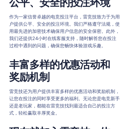
公平、安全的投注环境
作为一家信誉卓越的电竞投注平台，雷竞技致力于为用
户提供公平、安全的投注环境。我们严格遵守法规，使
用最先进的加密技术确保用户信息的安全保密。此外，
我们还提供24小时在线客服支持，随时解答您在投注
过程中遇到的问题，确保您畅快体验游戏乐趣。
丰富多样的优惠活动和
奖励机制
雷竞技还为用户提供丰富多样的优惠活动和奖励机制，
让您在投注的同时享受更多的福利。无论您是电竞新手
还是老玩家，都能在雷竞技找到最适合自己的投注方
式，轻松赢取丰厚奖金。