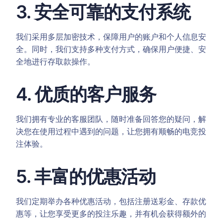
3. 安全可靠的支付系统
我们采用多层加密技术，保障用户的账户和个人信息安
全。同时，我们支持多种支付方式，确保用户便捷、安
全地进行存取款操作。
4. 优质的客户服务
我们拥有专业的客服团队，随时准备回答您的疑问，解
决您在使用过程中遇到的问题，让您拥有顺畅的电竞投
注体验。
5. 丰富的优惠活动
我们定期举办各种优惠活动，包括注册送彩金、存款优
惠等，让您享受更多的投注乐趣，并有机会获得额外的