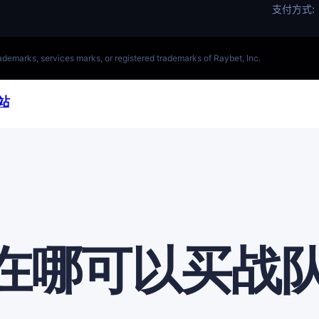
站
L在哪可以买战