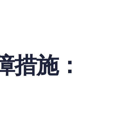
。
障措施：
。