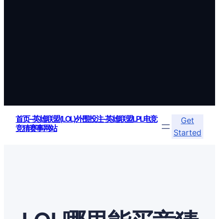
首页–英雄联盟(LOL)外围投注-英雄联盟LPL电竞
Get
竞猜赛事网站
Started