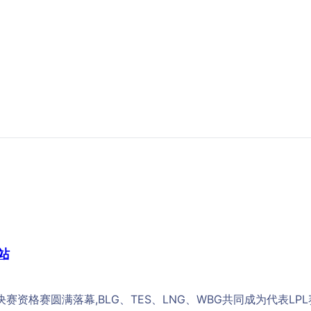
站
决赛资格赛圆满落幕,BLG、TES、LNG、WBG共同成为代表L