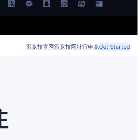
雷竞技官网
雷竞技网址
雷电竞
Get Started
注