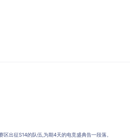
PL赛区出征S14的队伍,为期4天的电竞盛典告一段落。