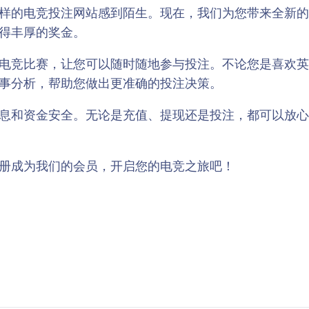
样的电竞投注网站感到陌生。现在，我们为您带来全新的
得丰厚的奖金。
竞比赛，让您可以随时随地参与投注。不论您是喜欢英雄联
事分析，帮助您做出更准确的投注决策。
息和资金安全。无论是充值、提现还是投注，都可以放心
册成为我们的会员，开启您的电竞之旅吧！