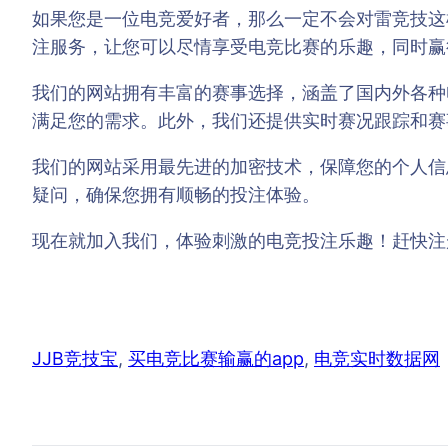
如果您是一位电竞爱好者，那么一定不会对雷竞技这
注服务，让您可以尽情享受电竞比赛的乐趣，同时赢
我们的网站拥有丰富的赛事选择，涵盖了国内外各种电
满足您的需求。此外，我们还提供实时赛况跟踪和赛
我们的网站采用最先进的加密技术，保障您的个人信
疑问，确保您拥有顺畅的投注体验。
现在就加入我们，体验刺激的电竞投注乐趣！赶快注
JJB竞技宝
, 
买电竞比赛输赢的app
, 
电竞实时数据网