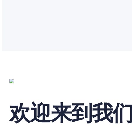
欢迎来到我