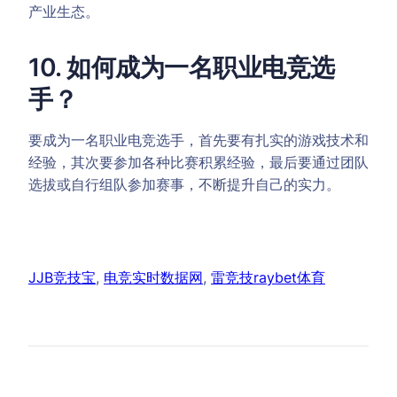
产业生态。
10. 如何成为一名职业电竞选
手？
要成为一名职业电竞选手，首先要有扎实的游戏技术和
经验，其次要参加各种比赛积累经验，最后要通过团队
选拔或自行组队参加赛事，不断提升自己的实力。
JJB竞技宝
, 
电竞实时数据网
, 
雷竞技raybet体育