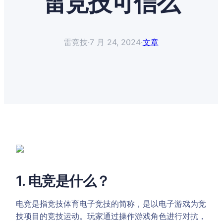
雷竞技可信么
雷竞技
·
7 月 24, 2024
·
文章
1. 电竞是什么？
电竞是指竞技体育电子竞技的简称，是以电子游戏为竞
技项目的竞技运动。玩家通过操作游戏角色进行对抗，