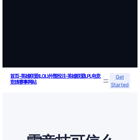
首页–英雄联盟(LOL)外围投注-英雄联盟LPL电竞
Get
竞猜赛事网站
Started