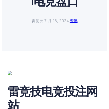
l电竞盘口
雷竞技
·
7 月 18, 2024
·
资讯
雷竞技电竞投注网
站