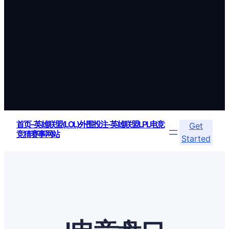
首页–英雄联盟(LOL)外围投注-英雄联盟LPL电竞
Get
竞猜赛事网站
Started