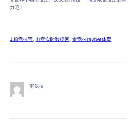
力吧！
JJB竞技宝
, 
电竞实时数据网
, 
雷竞技raybet体育
雷竞技