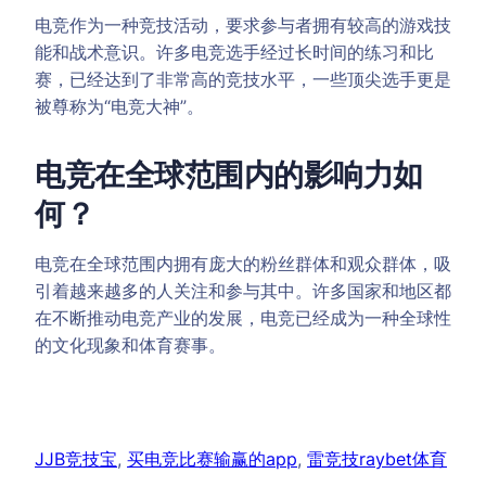
电竞作为一种竞技活动，要求参与者拥有较高的游戏技
能和战术意识。许多电竞选手经过长时间的练习和比
赛，已经达到了非常高的竞技水平，一些顶尖选手更是
被尊称为“电竞大神”。
电竞在全球范围内的影响力如
何？
电竞在全球范围内拥有庞大的粉丝群体和观众群体，吸
引着越来越多的人关注和参与其中。许多国家和地区都
在不断推动电竞产业的发展，电竞已经成为一种全球性
的文化现象和体育赛事。
JJB竞技宝
, 
买电竞比赛输赢的app
, 
雷竞技raybet体育