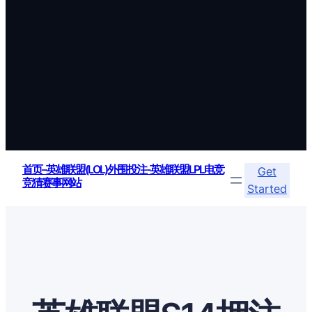
首页–英雄联盟(LOL)外围投注-英雄联盟LPL电竞
Get
竞猜赛事网站
Started