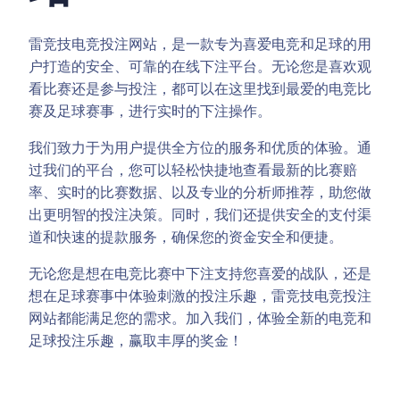
雷竞技电竞投注网站，是一款专为喜爱电竞和足球的用
户打造的安全、可靠的在线下注平台。无论您是喜欢观
看比赛还是参与投注，都可以在这里找到最爱的电竞比
赛及足球赛事，进行实时的下注操作。
我们致力于为用户提供全方位的服务和优质的体验。通
过我们的平台，您可以轻松快捷地查看最新的比赛赔
率、实时的比赛数据、以及专业的分析师推荐，助您做
出更明智的投注决策。同时，我们还提供安全的支付渠
道和快速的提款服务，确保您的资金安全和便捷。
无论您是想在电竞比赛中下注支持您喜爱的战队，还是
想在足球赛事中体验刺激的投注乐趣，雷竞技电竞投注
网站都能满足您的需求。加入我们，体验全新的电竞和
足球投注乐趣，赢取丰厚的奖金！