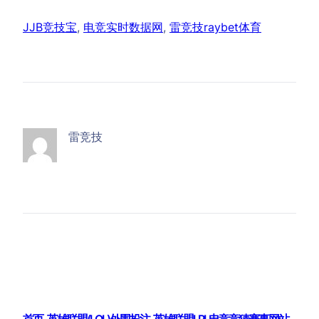
JJB竞技宝
, 
电竞实时数据网
, 
雷竞技raybet体育
雷竞技
首页–英雄联盟(LOL)外围投注-英雄联盟LPL电竞竞猜赛事网站