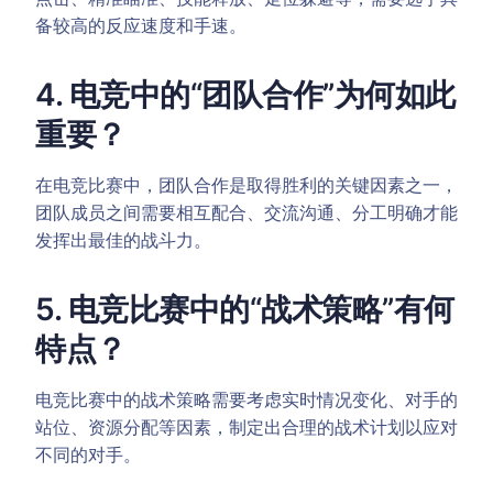
备较高的反应速度和手速。
4. 电竞中的“团队合作”为何如此
重要？
在电竞比赛中，团队合作是取得胜利的关键因素之一，
团队成员之间需要相互配合、交流沟通、分工明确才能
发挥出最佳的战斗力。
5. 电竞比赛中的“战术策略”有何
特点？
电竞比赛中的战术策略需要考虑实时情况变化、对手的
站位、资源分配等因素，制定出合理的战术计划以应对
不同的对手。