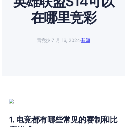
英雄联盟S14可以
在哪里竞彩
雷竞技
·
7 月 16, 2024
·
新闻
1. 电竞都有哪些常见的赛制和比