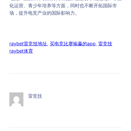
化运营、青少年培养等方面，同时也不断开拓国际市
场，提升电竞产业的国际影响力。
raybet雷竞技地址
, 
买电竞比赛输赢的app
, 
雷竞技
raybet体育
雷竞技