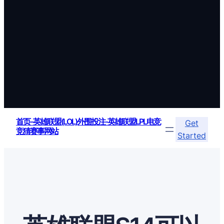
首页–英雄联盟(LOL)外围投注-英雄联盟LPL电竞
Get
竞猜赛事网站
Started