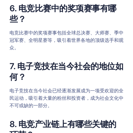
6. 电竞比赛中的奖项赛事有哪
些？
电竞比赛中的奖项赛事包括全球总决赛、大师赛、季中
冠军赛、全明星赛等，吸引着世界各地的顶级选手和观
众。
7. 电子竞技在当今社会的地位如
何？
电子竞技在当今社会已经逐渐发展成为一项受欢迎的全
民运动，吸引着大量的粉丝和投资者，成为社会文化中
不可或缺的一部分。
8. 电竞产业链上有哪些关键的