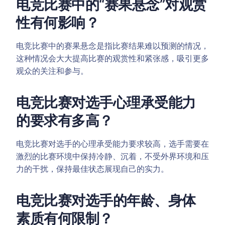
电竞比赛中的“赛果悬念”对观赏
性有何影响？
电竞比赛中的赛果悬念是指比赛结果难以预测的情况，
这种情况会大大提高比赛的观赏性和紧张感，吸引更多
观众的关注和参与。
电竞比赛对选手心理承受能力
的要求有多高？
电竞比赛对选手的心理承受能力要求较高，选手需要在
激烈的比赛环境中保持冷静、沉着，不受外界环境和压
力的干扰，保持最佳状态展现自己的实力。
电竞比赛对选手的年龄、身体
素质有何限制？