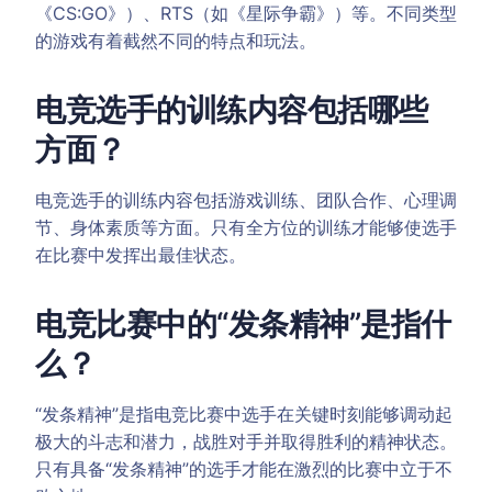
《CS:GO》）、RTS（如《星际争霸》）等。不同类型
的游戏有着截然不同的特点和玩法。
电竞选手的训练内容包括哪些
方面？
电竞选手的训练内容包括游戏训练、团队合作、心理调
节、身体素质等方面。只有全方位的训练才能够使选手
在比赛中发挥出最佳状态。
电竞比赛中的“发条精神”是指什
么？
“发条精神”是指电竞比赛中选手在关键时刻能够调动起
极大的斗志和潜力，战胜对手并取得胜利的精神状态。
只有具备“发条精神”的选手才能在激烈的比赛中立于不