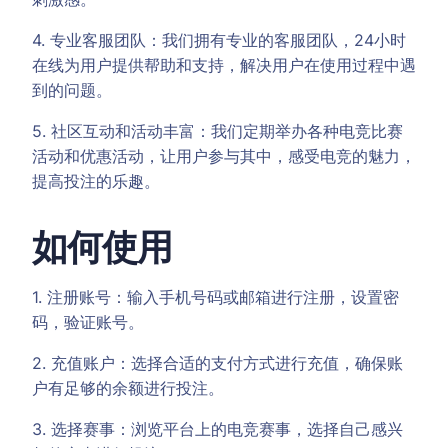
4. 专业客服团队：我们拥有专业的客服团队，24小时
在线为用户提供帮助和支持，解决用户在使用过程中遇
到的问题。
5. 社区互动和活动丰富：我们定期举办各种电竞比赛
活动和优惠活动，让用户参与其中，感受电竞的魅力，
提高投注的乐趣。
如何使用
1. 注册账号：输入手机号码或邮箱进行注册，设置密
码，验证账号。
2. 充值账户：选择合适的支付方式进行充值，确保账
户有足够的余额进行投注。
3. 选择赛事：浏览平台上的电竞赛事，选择自己感兴