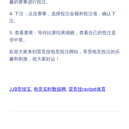
趣的赛事进行投注。
4. 下注：点击赛事，选择投注金额和投注项，确认下
注。
5. 查看赛果：等待比赛结果揭晓，查看自己的投注是
否中奖。
欢迎大家来到雷竞技电竞投注网站，享受电竞投注的乐
趣和刺激，祝大家好运！
JJB竞技宝
, 
电竞实时数据网
, 
雷竞技raybet体育