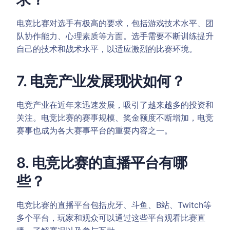
电竞比赛对选手有极高的要求，包括游戏技术水平、团
队协作能力、心理素质等方面。选手需要不断训练提升
自己的技术和战术水平，以适应激烈的比赛环境。
7. 电竞产业发展现状如何？
电竞产业在近年来迅速发展，吸引了越来越多的投资和
关注。电竞比赛的赛事规模、奖金额度不断增加，电竞
赛事也成为各大赛事平台的重要内容之一。
8. 电竞比赛的直播平台有哪
些？
电竞比赛的直播平台包括虎牙、斗鱼、B站、Twitch等
多个平台，玩家和观众可以通过这些平台观看比赛直