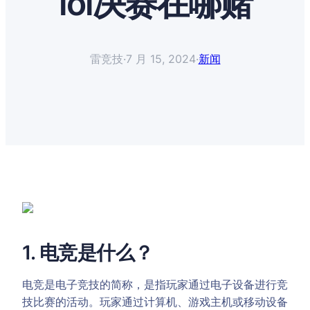
lol决赛在哪赌
雷竞技
·
7 月 15, 2024
·
新闻
1. 电竞是什么？
电竞是电子竞技的简称，是指玩家通过电子设备进行竞
技比赛的活动。玩家通过计算机、游戏主机或移动设备