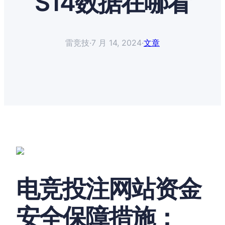
S14数据在哪看
雷竞技
·
7 月 14, 2024
·
文章
电竞投注网站资金
安全保障措施：