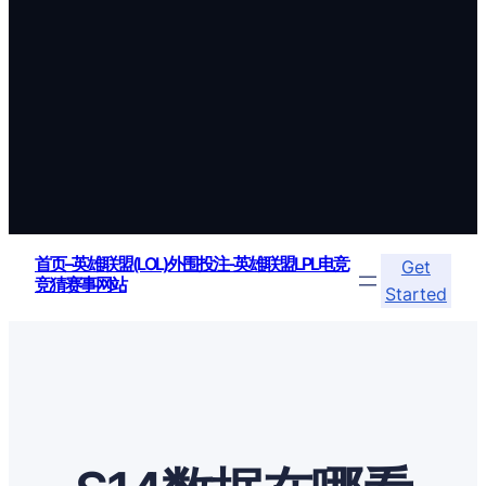
首页–英雄联盟(LOL)外围投注-英雄联盟LPL电竞
Get
竞猜赛事网站
Started