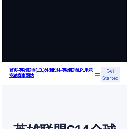
首页–英雄联盟(LOL)外围投注-英雄联盟LPL电竞
Get
竞猜赛事网站
Started