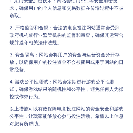
1. 采用安全加密技术：网站会使用SSL等安全加密技
术，确保用户的个人信息和交易数据在传输过程中不被
窃取。
2. 严格监管和合规：合法的电竞投注网站通常会受到
政府机构或行业监管机构的监督和审查，确保其运营合
规并遵守相关法律法规。
3. 资金隔离：网站会将用户的资金与运营资金分开存
放，以确保用户的投注资金不会被挪用或用于网站的日
常经营。
4. 游戏公平性测试：网站会定期进行游戏公平性测
试，确保游戏结果的随机性和公平性，避免任何人为操
控或作弊行为。
以上措施可以有效保障电竞投注网站的资金安全和游戏
公平性，让玩家能够放心参与投注活动。希望以上信息
对您有所帮助。