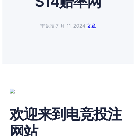
S14赔率网
雷竞技
·
7 月 11, 2024
·
文章
欢迎来到电竞投注
网站