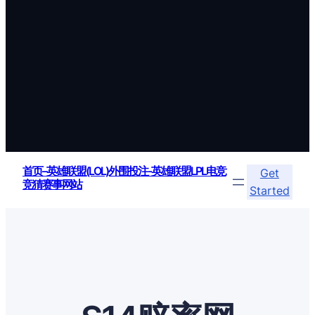
首页–英雄联盟(LOL)外围投注-英雄联盟LPL电竞
Get
竞猜赛事网站
Started