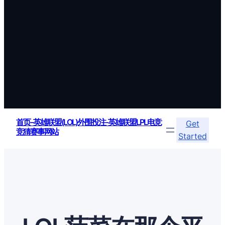
首页–英雄联盟(LOL)外围投注-英雄联盟LPL电竞
Get
竞猜赛事网站
Started