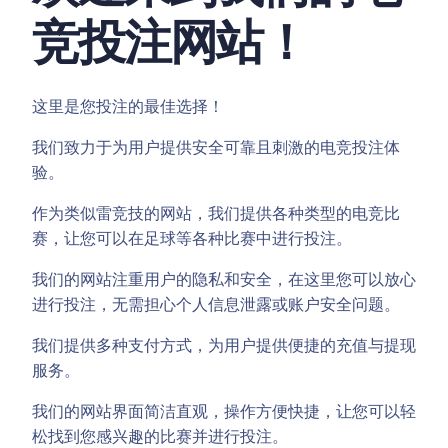
竞投注网站！
这里是您投注的最佳选择！
我们致力于为用户提供安全可靠且刺激的电竞投注体
验。
作为类似雷竞技的网站，我们提供各种类型的电竞比
赛，让您可以在足球等各种比赛中进行投注。
我们的网站注重用户的隐私和安全，在这里您可以放心
进行投注，无需担心个人信息泄露或账户安全问题。
我们提供多种支付方式，为用户提供便捷的充值与提现
服务。
我们的网站界面简洁直观，操作方便快捷，让您可以轻
松找到您感兴趣的比赛并进行投注。